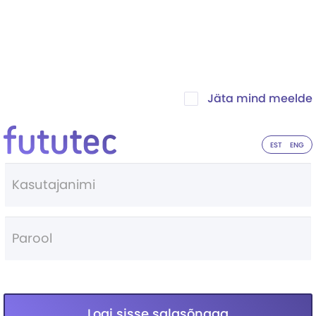
Jäta mind meelde
EST
ENG
Logi sisse salasõnaga