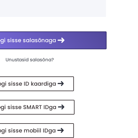
ogi sisse salasõnaga
Unustasid salasõna?
ogi sisse ID kaardiga
ogi sisse SMART IDga
ogi sisse mobiil IDga