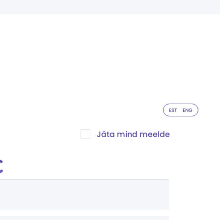
EST
ENG
Jäta mind meelde